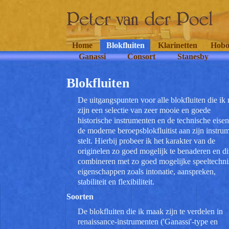
Home
Blokfluiten
Klarinetten
Hobo
Ganassi
Consort
Stanesby
Blokfluiten
De uitgangspunten voor alle blokfluiten die ik
zijn een selectie van zeer mooie en goede
historische instrumenten en de technische eisen
de moderne beroepsblokfluitist aan zijn instru
stelt. Hierbij probeer ik het karakter van de
originelen zo goed mogelijk te benaderen en dit
combineren met zo goed mogelijke speeltechn
eigenschappen zoals intonatie, aanspreken,
stabiliteit en flexibiliteit.
Soorten
De blokfluiten die ik maak zijn te verdelen in
renaissance-instrumenten ('Ganassi'-type en